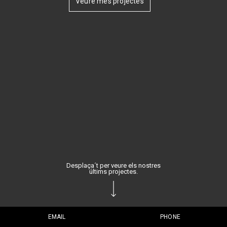
Veure més projectes
Desplaça´t per veure els nostres
últims projectes.
EMAIL
PHONE