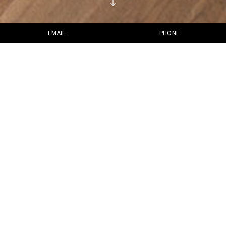
EMAIL
PHONE
Una “caseta de vorera”
Situada en el Port de Maó, Venècia és sens dubte una casa única.
Una “caseta de vorera” molt singular, semi-submergida en el mar,
que forma part del patrimoni històric d’un dels ports més bells del
Mediterrani.
En el seu interior predomina la sensació de frescor que conviu amb
l’harmonia de l’entorn. Hem combinat mobiliari de producció pròpia
amb dissenys exclusius, lleugers i confortables.