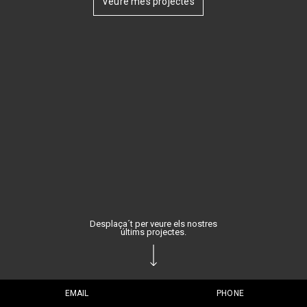
Veure més projectes
Desplaça´t per veure els nostres
últims projectes.
EMAIL
PHONE